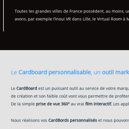
Toutes les grandes villes de France possèdent, au moins, u
avons, par exemple l’Inoui VR dans Lille, le Virtual Room à 
Le
Cardboard personnalisable
, un
outil mark
Le
CardBoard
est un puissant outil au service de votre marqu
de création et son faible coût vont vous permettre de profit
De la simple
prise de vue 360°
au vrai
film interactif
, Les app
Nous réalisons vos
CardBords personnalisés
et nous pouvons 